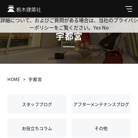
Cookie を使用して、お客様の活動を追跡してもよろしいです
か? 当社ではお客様のプライバシーを極めて重視しています。
メ
ニ
詳細について、およびご質問がある場合は、当社のプライバシ
ュ
ーポリシーをご覧ください。
Yes
No
ー
宇都宮
HOME
宇都宮
スタッフブログ
アフターメンテナンスブログ
お役立ちコラム
その他