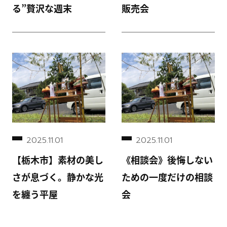
る”贅沢な週末
販売会
2025.11.01
2025.11.01
【栃木市】素材の美し
《相談会》後悔しない
さが息づく。静かな光
ための一度だけの相談
を纏う平屋
会