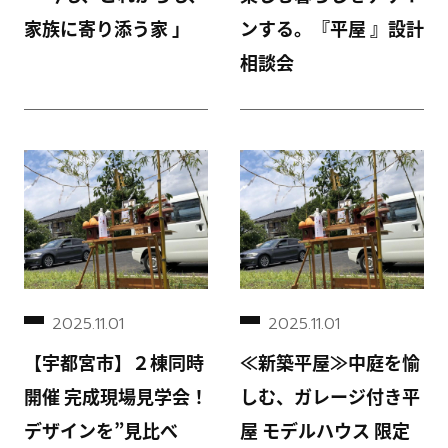
家族に寄り添う家 」
ンする。『平屋 』設計
相談会
2025.11.01
2025.11.01
【宇都宮市】２棟同時
≪新築平屋≫中庭を愉
開催 完成現場見学会！
しむ、ガレージ付き平
デザインを”見比べ
屋 モデルハウス 限定