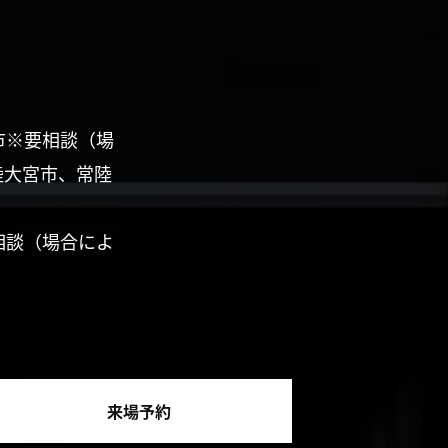
市※要相談（場
陸大宮市、常陸
相談（場合によ
来場予約