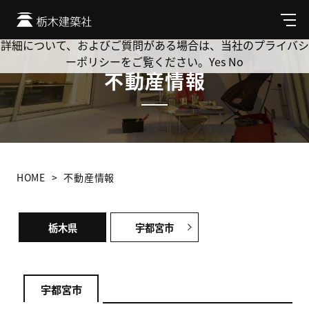
Cookie を使用して、お客様の活動を追跡してもよろしいです
か? 当社ではお客様のプライバシーを極めて重視しています。
メ
ニ
詳細について、およびご質問がある場合は、当社のプライバシ
ュ
ーポリシーをご覧ください。
Yes
No
ー
不動産情報
HOME
不動産情報
栃木県
宇都宮市
宇都宮市