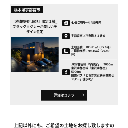
栃木県宇都宮市
【売却型ﾓﾃﾞﾙﾊｳｽ】限定１棟_
4,480
4,480
万円〜
万円
ブラック×グレーが美しいデ
ザイン住宅
宇都宮市上戸祭町３１番６
土地面積：183.81㎡（55.6坪）
／建物面積：99.16㎡（29.99
坪）
JR宇都宮線「宇都宮」 7000m
東武宇都宮線「東武宇都宮」
5000m
関東バス「とちぎ男女共同参画セ
ンター」徒歩8分
詳細はコチラ
上記以外にも、ご希望の土地をお探し致しますの