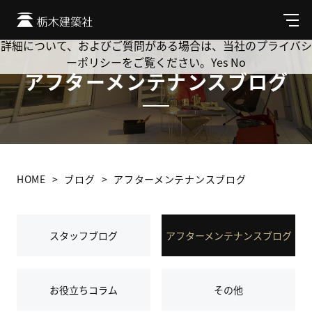
Cookie を使用して、お客様の活動を追跡してもよろしいです
か? 当社ではお客様のプライバシーを極めて重視しています。
メ
ニ
詳細について、およびご質問がある場合は、当社のプライバシ
ュ
ーポリシーをご覧ください。
Yes
No
ー
アフターメンテナンスブログ
HOME
ブログ
アフターメンテナンスブログ
スタッフブログ
アフターメンテナンスブログ
お役立ちコラム
その他