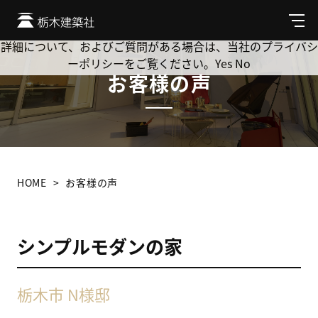
Cookie を使用して、お客様の活動を追跡してもよろしいです
か? 当社ではお客様のプライバシーを極めて重視しています。
メ
ニ
詳細について、およびご質問がある場合は、当社のプライバシ
ュ
ーポリシーをご覧ください。
Yes
No
ー
お客様の声
HOME
お客様の声
シンプルモダンの家
栃木市 N様邸