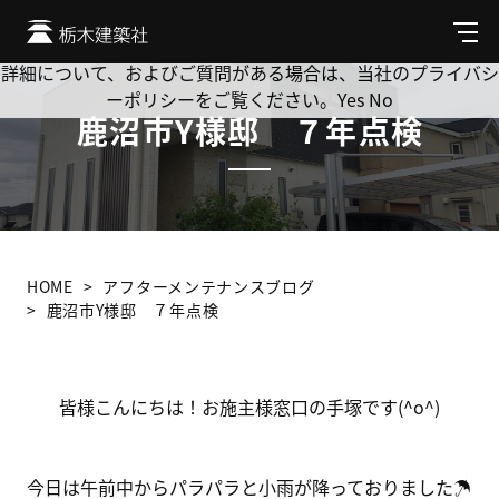
Cookie を使用して、お客様の活動を追跡してもよろしいです
か? 当社ではお客様のプライバシーを極めて重視しています。
メ
ニ
詳細について、およびご質問がある場合は、当社のプライバシ
ュ
ーポリシーをご覧ください。
Yes
No
ー
鹿沼市Y様邸 ７年点検
HOME
アフターメンテナンスブログ
鹿沼市Y様邸 ７年点検
皆様こんにちは！お施主様窓口の手塚です(^o^)
今日は午前中からパラパラと小雨が降っておりました☂