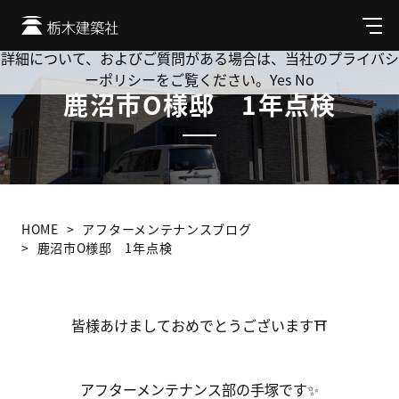
Cookie を使用して、お客様の活動を追跡してもよろしいです
か? 当社ではお客様のプライバシーを極めて重視しています。
メ
ニ
詳細について、およびご質問がある場合は、当社のプライバシ
ュ
ーポリシーをご覧ください。
Yes
No
ー
鹿沼市O様邸 1年点検
HOME
アフターメンテナンスブログ
鹿沼市O様邸 1年点検
皆様あけましておめでとうございます⛩
アフターメンテナンス部の手塚です✨