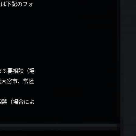
くは下記のフォ
市※要相談（場
陸大宮市、常陸
相談（場合によ