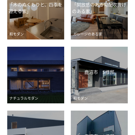
「木のぬくもりと、四季を
「開放感のある勾配吹抜け
迎える家」
のある家」
和モダン
ガレージのある家
鹿沼市 S様邸
ナチュラルモダン
和モダン