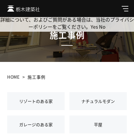
Cookie を使用して、お客様の活動を追跡してもよろしいです
か? 当社ではお客様のプライバシーを極めて重視しています。
メ
ニ
詳細について、およびご質問がある場合は、当社のプライバシ
ュ
ーポリシーをご覧ください。
Yes
No
ー
施工事例
HOME
施工事例
カ
リゾートのある家
ナチュラルモダン
テ
ゴ
リ
ー
ガレージのある家
平屋