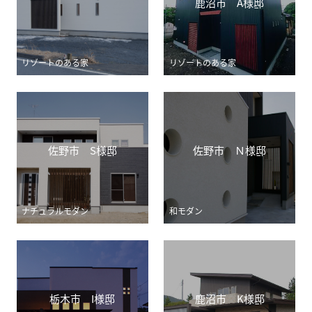
鹿沼市 A様邸
リゾートのある家
リゾートのある家
佐野市 S様邸
佐野市 Ｎ様邸
ナチュラルモダン
和モダン
栃木市 I様邸
鹿沼市 K様邸