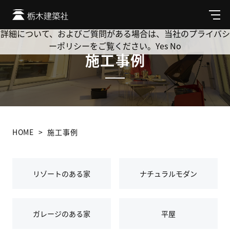
Cookie を使用して、お客様の活動を追跡してもよろしいです
か? 当社ではお客様のプライバシーを極めて重視しています。
メ
ニ
詳細について、およびご質問がある場合は、当社のプライバシ
ュ
ーポリシーをご覧ください。
Yes
No
ー
施工事例
HOME
施工事例
カ
リゾートのある家
ナチュラルモダン
テ
ゴ
リ
ー
ガレージのある家
平屋