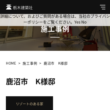
Cookie を使用して、お客様の活動を追跡してもよろしいです
か? 当社ではお客様のプライバシーを極めて重視しています。
メ
ニ
詳細について、およびご質問がある場合は、当社のプライバシ
ュ
ーポリシーをご覧ください。
Yes
No
ー
施工事例
HOME
施工事例
鹿沼市 K様邸
鹿沼市 K様邸
リゾートのある家