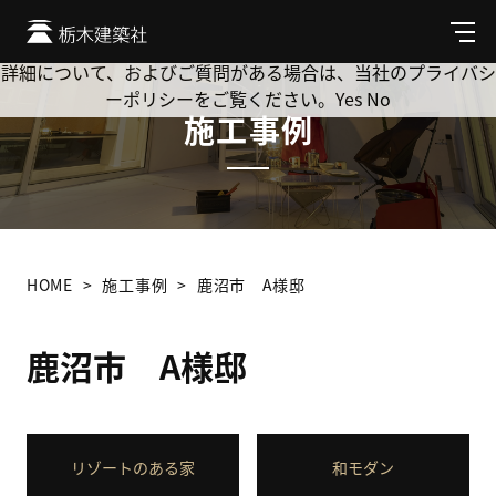
Cookie を使用して、お客様の活動を追跡してもよろしいです
か? 当社ではお客様のプライバシーを極めて重視しています。
メ
ニ
詳細について、およびご質問がある場合は、当社のプライバシ
ュ
ーポリシーをご覧ください。
Yes
No
ー
施工事例
HOME
施工事例
鹿沼市 A様邸
鹿沼市 A様邸
リゾートのある家
和モダン