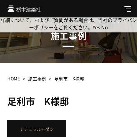
Cookie を使用して、お客様の活動を追跡してもよろしいです
か? 当社ではお客様のプライバシーを極めて重視しています。
メ
ニ
詳細について、およびご質問がある場合は、当社のプライバシ
ュ
ーポリシーをご覧ください。
Yes
No
ー
施工事例
HOME
施工事例
足利市 K様邸
足利市 K様邸
ナチュラルモダン