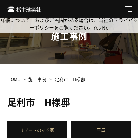
Cookie を使用して、お客様の活動を追跡してもよろしいです
か? 当社ではお客様のプライバシーを極めて重視しています。
メ
ニ
詳細について、およびご質問がある場合は、当社のプライバシ
ュ
ーポリシーをご覧ください。
Yes
No
ー
施工事例
HOME
施工事例
足利市 H様邸
足利市 H様邸
リゾートのある家
平屋