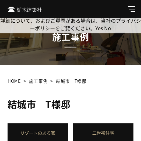
Cookie を使用して、お客様の活動を追跡してもよろしいです
か? 当社ではお客様のプライバシーを極めて重視しています。
メ
ニ
詳細について、およびご質問がある場合は、当社のプライバシ
ュ
ーポリシーをご覧ください。
Yes
No
ー
施工事例
HOME
施工事例
結城市 T様邸
結城市 T様邸
リゾートのある家
二世帯住宅