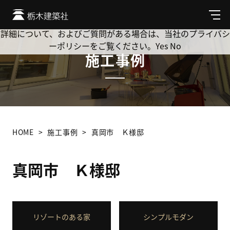
Cookie を使用して、お客様の活動を追跡してもよろしいです
か? 当社ではお客様のプライバシーを極めて重視しています。
メ
ニ
詳細について、およびご質問がある場合は、当社のプライバシ
ュ
ーポリシーをご覧ください。
Yes
No
ー
施工事例
HOME
施工事例
真岡市 Ｋ様邸
真岡市 Ｋ様邸
リゾートのある家
シンプルモダン