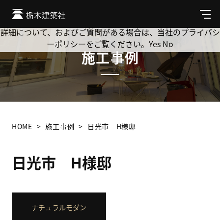
Cookie を使用して、お客様の活動を追跡してもよろしいです
か? 当社ではお客様のプライバシーを極めて重視しています。
メ
ニ
詳細について、およびご質問がある場合は、当社のプライバシ
ュ
ーポリシーをご覧ください。
Yes
No
ー
施工事例
HOME
施工事例
日光市 H様邸
日光市 H様邸
ナチュラルモダン