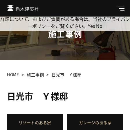
Cookie を使用して、お客様の活動を追跡してもよろしいです
か? 当社ではお客様のプライバシーを極めて重視しています。
メ
ニ
詳細について、およびご質問がある場合は、当社のプライバシ
ュ
ーポリシーをご覧ください。
Yes
No
ー
施工事例
HOME
施工事例
日光市 Ｙ様邸
日光市 Ｙ様邸
リゾートのある家
ガレージのある家