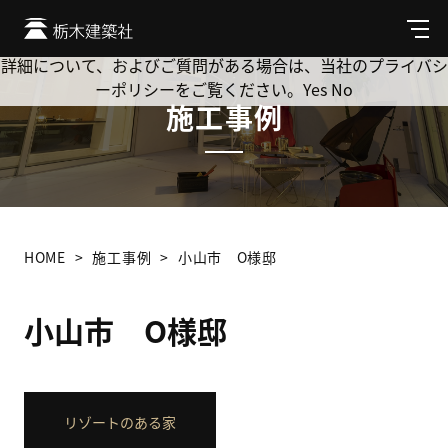
Cookie を使用して、お客様の活動を追跡してもよろしいです
か? 当社ではお客様のプライバシーを極めて重視しています。
メ
ニ
詳細について、およびご質問がある場合は、当社のプライバシ
ュ
ーポリシーをご覧ください。
Yes
No
ー
施工事例
HOME
施工事例
小山市 O様邸
小山市 O様邸
リゾートのある家