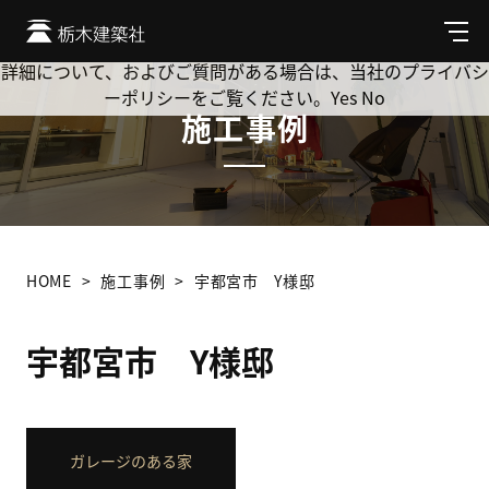
Cookie を使用して、お客様の活動を追跡してもよろしいです
か? 当社ではお客様のプライバシーを極めて重視しています。
メ
ニ
詳細について、およびご質問がある場合は、当社のプライバシ
ュ
ーポリシーをご覧ください。
Yes
No
ー
施工事例
HOME
施工事例
宇都宮市 Y様邸
宇都宮市 Y様邸
ガレージのある家