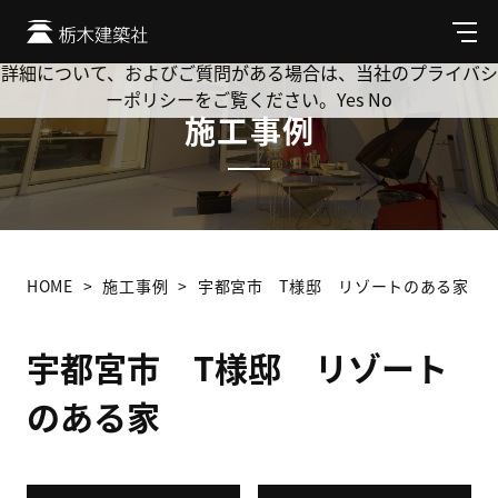
Cookie を使用して、お客様の活動を追跡してもよろしいです
か? 当社ではお客様のプライバシーを極めて重視しています。
メ
ニ
詳細について、およびご質問がある場合は、当社のプライバシ
ュ
ーポリシーをご覧ください。
Yes
No
ー
施工事例
HOME
施工事例
宇都宮市 T様邸 リゾートのある家
宇都宮市 T様邸 リゾート
のある家