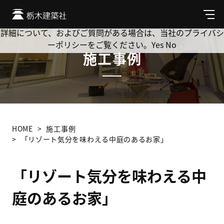
Cookie を使用して、お客様の活動を追跡してもよろしいです
か? 当社ではお客様のプライバシーを極めて重視しています。
メ
ニ
詳細について、およびご質問がある場合は、当社のプライバシ
ュ
ーポリシーをご覧ください。
Yes
No
ー
施工事例
HOME
施工事例
「リゾート気分を味わえる中庭のあるお家」
「リゾート気分を味わえる中
庭のあるお家」