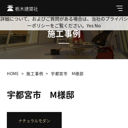
Cookie を使用して、お客様の活動を追跡してもよろしいです
か? 当社ではお客様のプライバシーを極めて重視しています。
メ
ニ
詳細について、およびご質問がある場合は、当社のプライバシ
ュ
ーポリシーをご覧ください。
Yes
No
ー
施工事例
HOME
施工事例
宇都宮市 M様邸
宇都宮市 M様邸
ナチュラルモダン