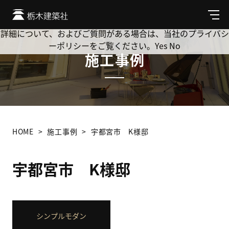
Cookie を使用して、お客様の活動を追跡してもよろしいです
か? 当社ではお客様のプライバシーを極めて重視しています。
メ
ニ
詳細について、およびご質問がある場合は、当社のプライバシ
ュ
ーポリシーをご覧ください。
Yes
No
ー
施工事例
HOME
施工事例
宇都宮市 K様邸
宇都宮市 K様邸
シンプルモダン