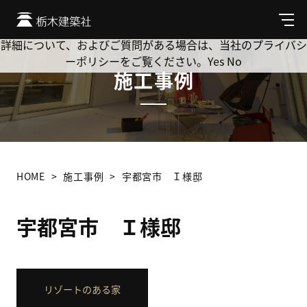
Cookie を使用して、お客様の活動を追跡してもよろしいです
か? 当社ではお客様のプライバシーを極めて重視しています。
メ
ニ
詳細について、およびご質問がある場合は、当社のプライバシ
ュ
ーポリシーをご覧ください。
Yes
No
ー
施工事例
HOME
施工事例
宇都宮市 Ｉ様邸
宇都宮市 Ｉ様邸
リゾートのある家