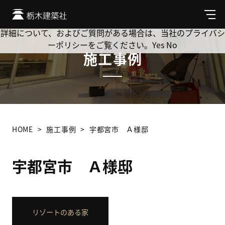
Cookie を使用して、お客様の活動を追跡してもよろしいです
か? 当社ではお客様のプライバシーを極めて重視しています。
メ
ニ
詳細について、およびご質問がある場合は、当社のプライバシ
ュ
ーポリシーをご覧ください。
Yes
No
ー
施工事例
HOME
施工事例
宇都宮市 Ａ様邸
宇都宮市 Ａ様邸
リゾートのある家