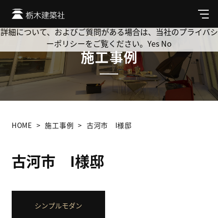
Cookie を使用して、お客様の活動を追跡してもよろしいです
か? 当社ではお客様のプライバシーを極めて重視しています。
メ
ニ
詳細について、およびご質問がある場合は、当社のプライバシ
ュ
ーポリシーをご覧ください。
Yes
No
ー
施工事例
HOME
施工事例
古河市 I様邸
古河市 I様邸
シンプルモダン