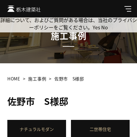
Cookie を使用して、お客様の活動を追跡してもよろしいです
か? 当社ではお客様のプライバシーを極めて重視しています。
メ
ニ
詳細について、およびご質問がある場合は、当社のプライバシ
ュ
ーポリシーをご覧ください。
Yes
No
ー
施工事例
HOME
施工事例
佐野市 S様邸
佐野市 S様邸
ナチュラルモダン
二世帯住宅