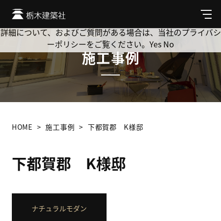
Cookie を使用して、お客様の活動を追跡してもよろしいです
か? 当社ではお客様のプライバシーを極めて重視しています。
メ
ニ
詳細について、およびご質問がある場合は、当社のプライバシ
ュ
ーポリシーをご覧ください。
Yes
No
ー
施工事例
HOME
施工事例
下都賀郡 K様邸
下都賀郡 K様邸
ナチュラルモダン