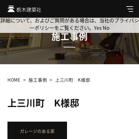
Cookie を使用して、お客様の活動を追跡してもよろしいです
か? 当社ではお客様のプライバシーを極めて重視しています。
メ
ニ
詳細について、およびご質問がある場合は、当社のプライバシ
ュ
ーポリシーをご覧ください。
Yes
No
ー
施工事例
HOME
施工事例
上三川町 K様邸
上三川町 K様邸
ガレージのある家