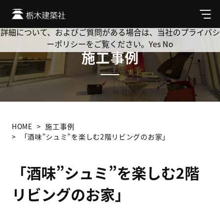
Cookie を使用して、お客様の活動を追跡してもよろしいです
か? 当社ではお客様のプライバシーを極めて重視しています。
メ
ニ
詳細について、およびご質問がある場合は、当社のプライバシ
ュ
ーポリシーをご覧ください。
Yes
No
ー
施工事例
HOME
施工事例
「酒味”シュミ”を楽しむ2階リビングのお家」
「酒味”シュミ”を楽しむ2階
リビングのお家」