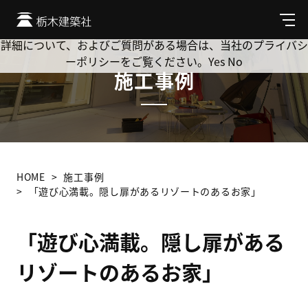
Cookie を使用して、お客様の活動を追跡してもよろしいです
か? 当社ではお客様のプライバシーを極めて重視しています。
メ
ニ
詳細について、およびご質問がある場合は、当社のプライバシ
ュ
ーポリシーをご覧ください。
Yes
No
ー
施工事例
HOME
施工事例
「遊び心満載。隠し扉があるリゾートのあるお家」
「遊び心満載。隠し扉がある
リゾートのあるお家」