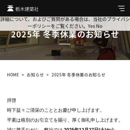
Cookie を使用して、お客様の活動を追跡してもよろしいです
か? 当社ではお客様のプライバシーを極めて重視しています。
メ
ニ
詳細について、およびご質問がある場合は、当社のプライバシ
ュ
ーポリシーをご覧ください。
Yes
No
ー
2025年 冬季休業のお知らせ
HOME
お知らせ
2025年 冬季休業のお知らせ
拝啓
時下益々ご清栄のこととお慶び申し上げます。
平素は格別のお引立てを賜り、厚く御礼申し上げます。
誠に勝手ながら、弊社では
2025年12月27日(土)から