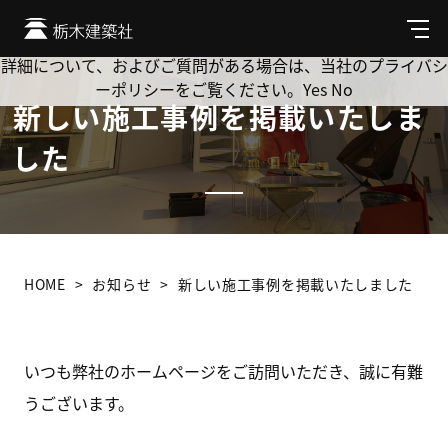
Cookie を使用して、お客様の活動を追跡してもよろしいです
か? 当社ではお客様のプライバシーを極めて重視しています。
メ
ニ
詳細について、およびご質問がある場合は、当社のプライバシ
ュ
ーポリシーをご覧ください。
Yes
No
ー
新しい施工事例を掲載いたしま
した
HOME
お知らせ
新しい施工事例を掲載いたしました
いつも弊社のホームページをご訪問いただき、誠に有難
うございます。