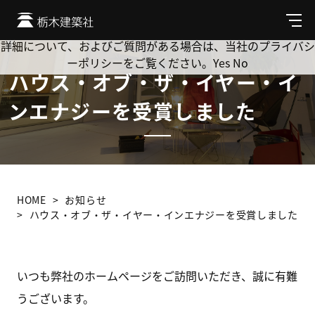
Cookie を使用して、お客様の活動を追跡してもよろしいです
か? 当社ではお客様のプライバシーを極めて重視しています。
メ
ニ
詳細について、およびご質問がある場合は、当社のプライバシ
ュ
ーポリシーをご覧ください。
Yes
No
ー
ハウス・オブ・ザ・イヤー・イ
ンエナジーを受賞しました
HOME
お知らせ
ハウス・オブ・ザ・イヤー・インエナジーを受賞しました
いつも弊社のホームページをご訪問いただき、誠に有難
うございます。