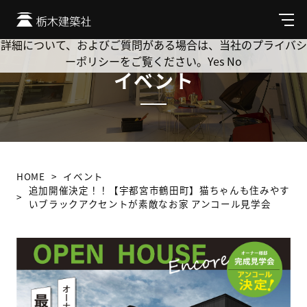
Cookie を使用して、お客様の活動を追跡してもよろしいです
か? 当社ではお客様のプライバシーを極めて重視しています。
メ
ニ
詳細について、およびご質問がある場合は、当社のプライバシ
ュ
ーポリシーをご覧ください。
Yes
No
ー
イベント
HOME
イベント
追加開催決定！！【宇都宮市鶴田町】猫ちゃんも住みやす
いブラックアクセントが素敵なお家 アンコール見学会