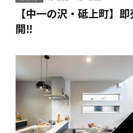
【中一の沢・砥上町】即
開‼