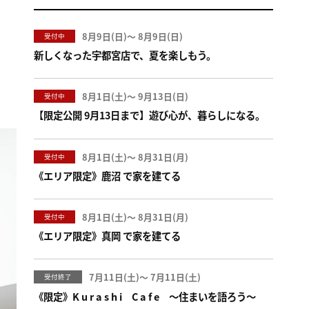
8月9日(
)
〜
8月9日(
)
受付中
新しくなった宇都宮店で、夏を楽しもう。
8月1日(
)
〜
9月13日(
)
受付中
【限定公開 9月13日まで】遊び心が、暮らしになる。
8月1日(
)
〜
8月31日(
)
受付中
《エリア限定》鹿沼 で家を建てる
8月1日(
)
〜
8月31日(
)
受付中
《エリア限定》真岡 で家を建てる
7月11日(
)
〜
7月11日(
)
受付終了
《限定》K u r a s h i C a f e ～住まいを語ろう～