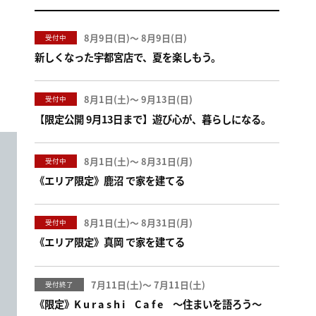
8月9日(
)
〜
8月9日(
)
受付中
新しくなった宇都宮店で、夏を楽しもう。
8月1日(
)
〜
9月13日(
)
受付中
【限定公開 9月13日まで】遊び心が、暮らしになる。
8月1日(
)
〜
8月31日(
)
受付中
《エリア限定》鹿沼 で家を建てる
8月1日(
)
〜
8月31日(
)
受付中
《エリア限定》真岡 で家を建てる
7月11日(
)
〜
7月11日(
)
受付終了
《限定》K u r a s h i C a f e ～住まいを語ろう～