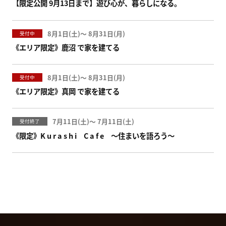
【限定公開 9月13日まで】遊び心が、暮らしになる。
8月1日(
)
〜
8月31日(
)
受付中
《エリア限定》鹿沼 で家を建てる
8月1日(
)
〜
8月31日(
)
受付中
《エリア限定》真岡 で家を建てる
7月11日(
)
〜
7月11日(
)
受付終了
《限定》K u r a s h i C a f e ～住まいを語ろう～