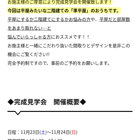
お施主様のご厚意により完成見学会を開催致します！
今回は平屋みたいな二階建ての「準平屋」のおうちです。
平屋にするか二階建てにするかお悩みの方
や、
平屋だと部屋数
をあまり取れない…と
悩んでいらっしゃる方
におススメです！！
お施主様と一緒にこだわり抜いた間取りとデザインを是非この
機会にご覧ください‼
完全予約制ですので、事前のご予約をお願いします。
◆完成見学会 開催概要◆
日程：11月23日(
土
)～11月24日(
日
)