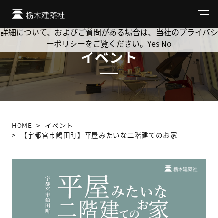
Cookie を使用して、お客様の活動を追跡してもよろしいです
か? 当社ではお客様のプライバシーを極めて重視しています。
メ
ニ
詳細について、およびご質問がある場合は、当社のプライバシ
ュ
ーポリシーをご覧ください。
Yes
No
ー
イベント
HOME
イベント
【宇都宮市鶴田町】平屋みたいな二階建てのお家