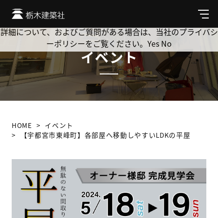
Cookie を使用して、お客様の活動を追跡してもよろしいです
か? 当社ではお客様のプライバシーを極めて重視しています。
メ
ニ
詳細について、およびご質問がある場合は、当社のプライバシ
ュ
ーポリシーをご覧ください。
Yes
No
ー
イベント
HOME
イベント
【宇都宮市東峰町】各部屋へ移動しやすいLDKの平屋