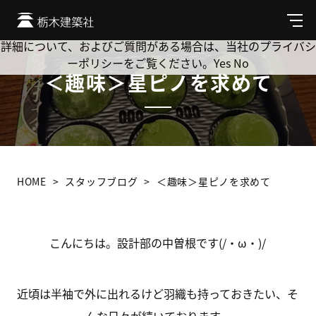
Cookie を使用して、お客様の活動を追跡してもよろしいです
か? 当社ではお客様のプライバシーを極めて重視しています。
メ
ニ
詳細について、およびご質問がある場合は、当社のプライバシ
ュ
ーポリシーをご覧ください。
Yes
No
ー
＜趣味＞星ピノを求めて
HOME
スタッフブログ
＜趣味＞星ピノを求めて
こんにちは。設計部の中曽根です(/・ω・)/
近頃は半袖で外に出れるけど羽織も持っておきたい、そ