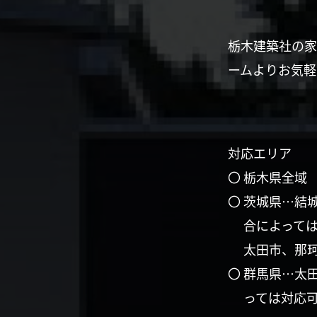
栃木建築社の家
ームよりお気軽
対応エリア
〇 栃木県全域
〇 茨城県…結
合によって
太田市、那
〇 群馬県…太
っては対応