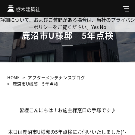
Cookie を使用して、お客様の活動を追跡してもよろしいです
か? 当社ではお客様のプライバシーを極めて重視しています。
メ
ニ
詳細について、およびご質問がある場合は、当社のプライバシ
ュ
ーポリシーをご覧ください。
Yes
No
ー
鹿沼市U様邸 5年点検
HOME
アフターメンテナンスブログ
鹿沼市U様邸 5年点検
皆様こんにちは！お施主様窓口の手塚です♪
本日は鹿沼市U様邸の5年点検にお伺いいたしました(^-