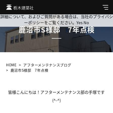
Cookie を使用して、お客様の活動を追跡してもよろしいです
か? 当社ではお客様のプライバシーを極めて重視しています。
メ
ニ
詳細について、およびご質問がある場合は、当社のプライバシ
ュ
ーポリシーをご覧ください。
Yes
No
ー
鹿沼市S様邸 7年点検
HOME
アフターメンテナンスブログ
鹿沼市S様邸 7年点検
皆様こんにちは！アフターメンテナンス部の手塚です
(^-^)