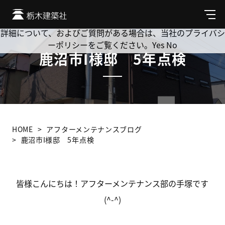
Cookie を使用して、お客様の活動を追跡してもよろしいです
か? 当社ではお客様のプライバシーを極めて重視しています。
メ
ニ
詳細について、およびご質問がある場合は、当社のプライバシ
ュ
ーポリシーをご覧ください。
Yes
No
ー
鹿沼市I様邸 5年点検
HOME
アフターメンテナンスブログ
鹿沼市I様邸 5年点検
皆様こんにちは！アフターメンテナンス部の手塚です
(^-^)