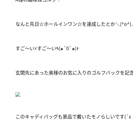
なんと先日☆ホールインワン☆を達成したとか＼(^o^)
すご～い☓すご～い٩(๑´0`๑)۶
玄関先にあった奥様のお気に入りのゴルフバックを記
このキャディバッグも景品で戴いたモノらしいです(´ε｀