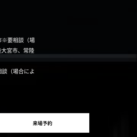
市※要相談（場
陸大宮市、常陸
相談（場合によ
来場予約