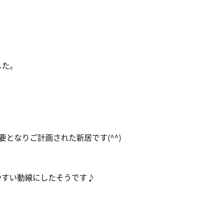
した。
となりご計画された新居です(^^)
やすい動線にしたそうです♪