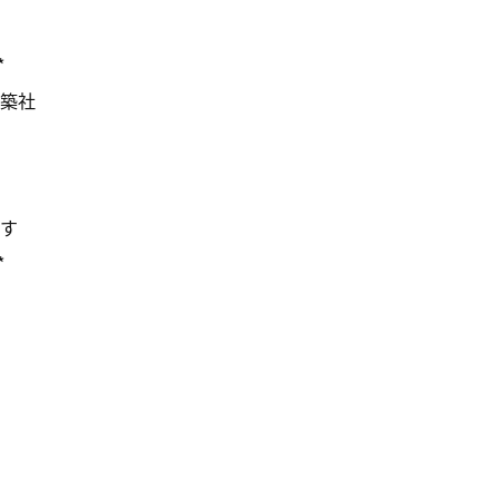
*
築社
す
*