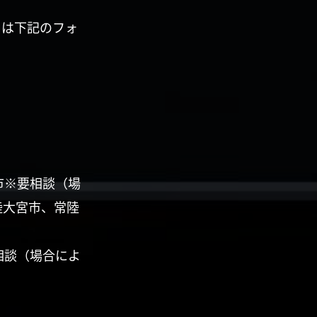
くは下記のフォ
市※要相談（場
陸大宮市、常陸
相談（場合によ