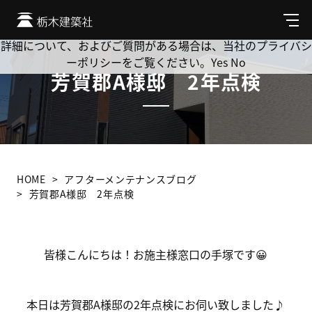
Cookie を使用して、お客様の活動を追跡してもよろしいです
か? 当社ではお客様のプライバシーを極めて重視しています。
メ
ニ
詳細について、およびご質問がある場合は、当社のプライバシ
ュ
ーポリシーをご覧ください。
Yes
No
ー
芳賀郡A様邸 2年点検
HOME
アフターメンテナンスブログ
芳賀郡A様邸 2年点検
皆様こんにちは！お施主様窓口の手塚です😀
本日は芳賀郡A様邸の2年点検にお伺い致しました♪