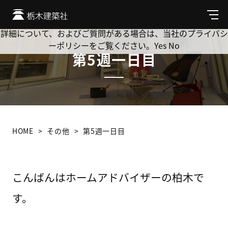
Cookie を使用して、お客様の活動を追跡してもよろしいです
か? 当社ではお客様のプライバシーを極めて重視しています。
メ
ニ
詳細について、およびご質問がある場合は、当社のプライバシ
ュ
ーポリシーをご覧ください。
Yes
No
ー
第5週一日目
HOME
その他
第5週一日目
こんばんはホームアドバイザーの柏木で
す。