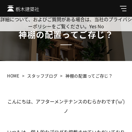
Cookie を使用して、お客様の活動を追跡してもよろしいです
か? 当社ではお客様のプライバシーを極めて重視しています。
メ
ニ
詳細について、およびご質問がある場合は、当社のプライバシ
ュ
ーポリシーをご覧ください。
Yes
No
ー
神棚の配置ってご存じ？
HOME
スタッフブログ
神棚の配置ってご存じ？
こんにちは、アフターメンテナンスのむらかわです(‘ω’)
ノ